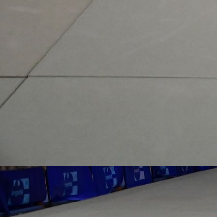
1d706022-3314-4d6b-bdaf-1ba168abbb5c