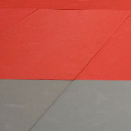
ab9ad51d-1c75-4d0d-a0f9-2093c9ee325e