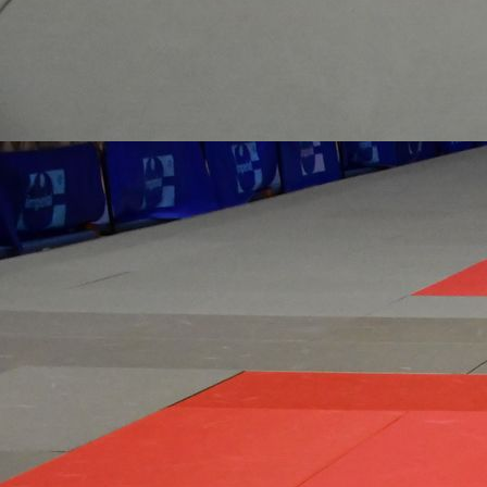
47380b48-ea6d-4b68-9de7-6d7da43b937b