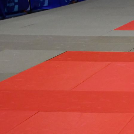
97de4dd5-ae90-4070-8793-7cfef89793d9