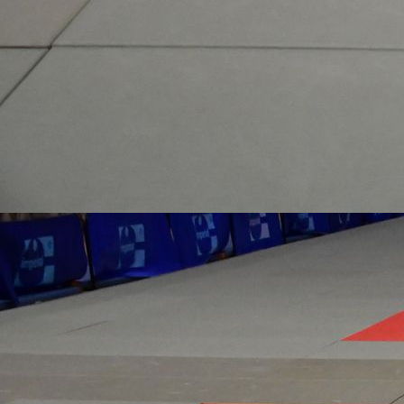
70f00f44-c99a-4bba-9e0b-c6851552a2ee