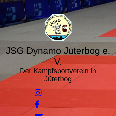
JSG Dynamo Jüterbog e.
V.
Der Kampfsportverein in
Jüterbog