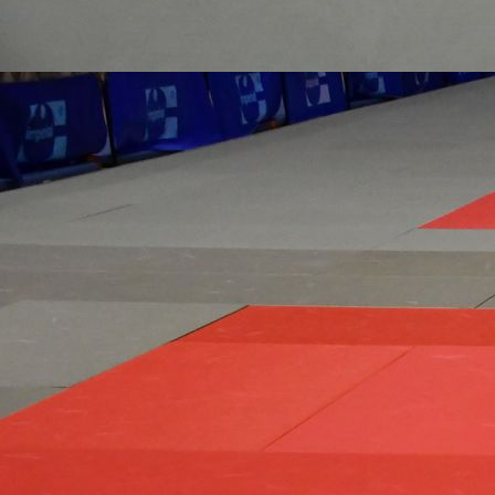
c3883901-5872-4ab9-bcb9-c8d3e9b52e53