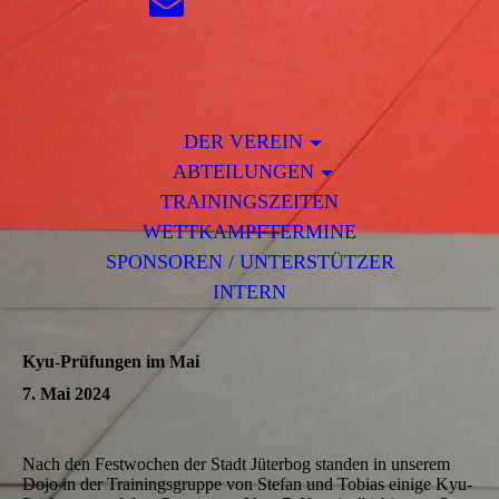
DER VEREIN
ABTEILUNGEN
TRAININGSZEITEN
WETTKAMPFTERMINE
SPONSOREN / UNTERSTÜTZER
INTERN
Kyu-Prüfungen im Mai
7. Mai 2024
Nach den Festwochen der Stadt Jüterbog standen in unserem
Dojo in der Trainingsgruppe von Stefan und Tobias einige Kyu-